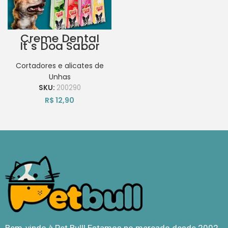
Creme Dental
It`s Dog Sabor
Tutti Frutti 60G
Cortadores e alicates de
Unhas
SKU:
200290
R$
12,90