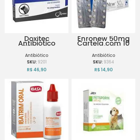
Doxitec
Enronew 50mg
Antibiótico
Cartela com 10
50mg 16
Comprimidos
comprimidos
Antibiótico
Antibiótico
SKU:
9201
SKU:
9364
R$
46,90
R$
14,90