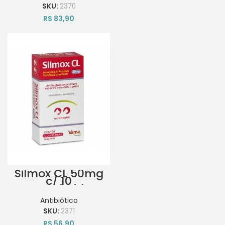
SKU:
2370
R$
83,90
Silmox CL 50mg
c/ 10
Comprimidos
Antibiótico
SKU:
2371
R$
56,90