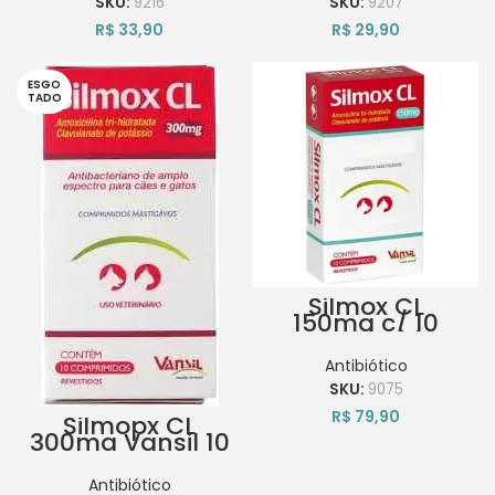
SKU:
9216
SKU:
9207
R$
33,90
R$
29,90
ESGO
TADO
Silmox CL
150mg c/ 10
Comprimidos
Antibiótico
SKU:
9075
R$
79,90
Silmopx CL
300mg Vansil 10
comprimidos
Antibiótico