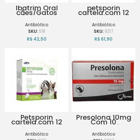
Ibatrim Oral
petsporin
cães/Gatos
cartela com 12
20ml Ibasa
comprimidos
Antibacteriano
600mg
Antibiótico
Antibiótico
SKU:
518
SKU:
9217
R$
42,50
R$
61,90
Petsporin
Presolona 10mg
cartela com 12
Com 10
comprimidos
Comprimidos
75mg
Antibiótico
Antibiótico