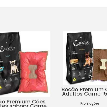
Bocão Premium 
Adultos Carne 1
Colchonete
ão Premium Cães
Promoções
otes sabopr Carne