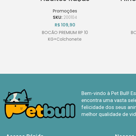
Pequenas
10
10Kg+Colchonete
Promoções
SKU:
200104
R$
109,90
BOCÃO PREMIUM RP 10
B
KG+Colchonete
Bem-vindo à Pet Bull! 
encontra uma vasta sel
felicidade dos seus ani
melhor qualidade de vid