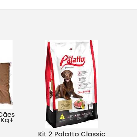
Cães
5Kg+
Cã
Kit 2 Palatto Classic