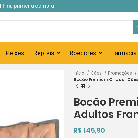
FF na primeira compra
Peixes
Reptéis
Roedores
Farmácia
Início
Cães
Promoções
Bocão Premium Criador Cães
Bocão Prem
Adultos Fr
R$
145,90