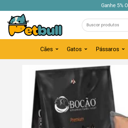
Ganhe 5% O
Cães
Gatos
Pássaros