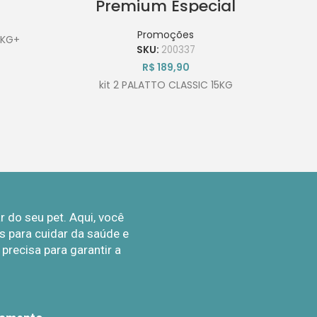
Premium Especial
Cães Adultos Frango e
Carne-2 unidades de
Promoções
 KG+
15Kg
SKU:
200337
R$
189,90
kit 2 PALATTO CLASSIC 15KG
do seu pet. Aqui, você
 para cuidar da saúde e
recisa para garantir a