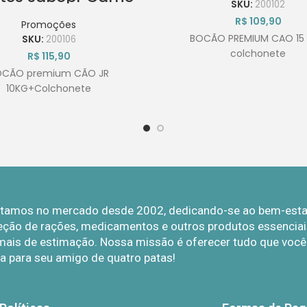
SKU:
200102
Kg+Colchonete
R$
109,90
Promoções
BOCÃO PREMIUM CAO 15
SKU:
200106
colchonete
R$
115,90
OCÃO premium CÃO JR
10KG+Colchonete
Estamos no mercado desde 2002, dedicando-se ao bem-estar 
eção de rações, medicamentos e outros produtos essenciais
mais de estimação. Nossa missão é oferecer tudo que você p
a para seu amigo de quatro patas!