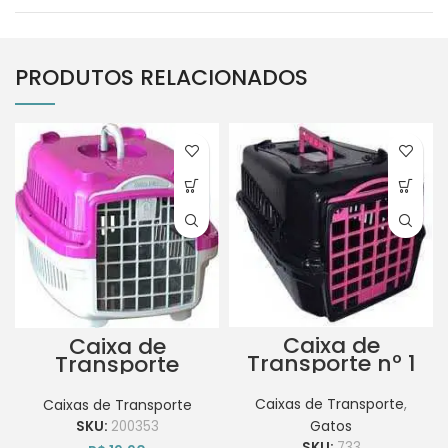
PRODUTOS RELACIONADOS
Caixa de
Caixa de
Transporte nº 1
Transporte
Podyum cor
MMA Pet Rosa
Rosa
nº 0
Caixas de Transporte
,
Caixas de Transporte
Gatos
SKU:
200353
SKU:
733