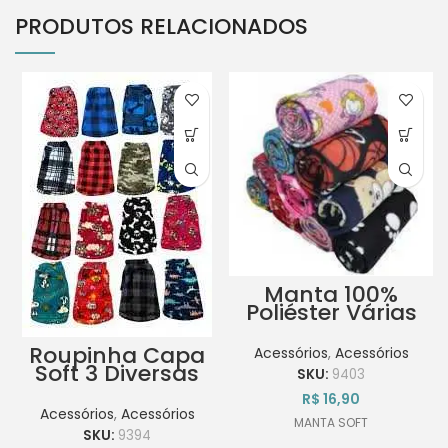
PRODUTOS RELACIONADOS
Manta 100%
Poliéster Várias
Estampas e
Cores
Roupinha Capa
Acessórios
,
Acessórios
Soft 3 Diversas
SKU:
9403
Cores
R$
16,90
Acessórios
,
Acessórios
MANTA SOFT
SKU:
9394