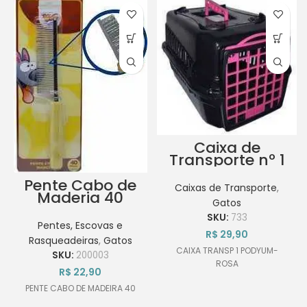
Caixa de
Transporte nº 1
Podyum cor
Rosa
Pente Cabo de
Caixas de Transporte
,
Maderia 40
Gatos
Pinus BBB Pet
SKU:
733
Pentes, Escovas e
R$
29,90
Rasqueadeiras
,
Gatos
CAIXA TRANSP 1 PODYUM-
SKU:
200003
ROSA
R$
22,90
PENTE CABO DE MADEIRA 40