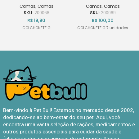
Diversas
Diversas
Camas
,
Camas
Camas
,
Camas
SKU:
200068
SKU:
200069
R$
19,90
R$
100,00
COLCHONETE G
COLCHONETE G 7 unidades
Bem-vindo à Pet Bull! Estamos no mercado desde 2002,
dedicando-se ao bem-estar do seu pet. Aqui, você
encontra uma vasta seleção de rações, medicamentos e
outros produtos essenciais para cuidar da saúde e
felicidade dos seus animais de estimação. Nossa