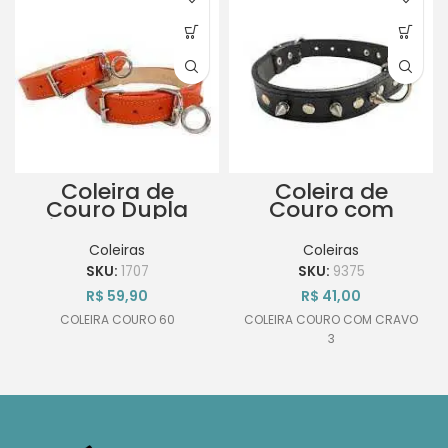
Coleira de
Coleira de
Couro Dupla
Couro com
Rise nº 60 com
Cravo nº 3
Distorcedor
Coleiras
Coleiras
69cmx3,1cm
SKU:
1707
SKU:
9375
R$
59,90
R$
41,00
COLEIRA COURO 60
COLEIRA COURO COM CRAVO
3