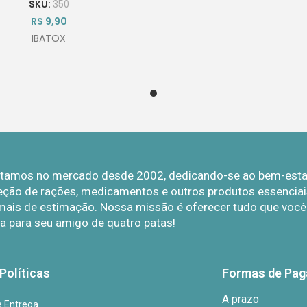
SKU:
350
R$
9,90
IBATOX
Estamos no mercado desde 2002, dedicando-se ao bem-estar 
eção de rações, medicamentos e outros produtos essenciais
mais de estimação. Nossa missão é oferecer tudo que você p
a para seu amigo de quatro patas!
Políticas
Formas de Pa
A prazo
de Entrega