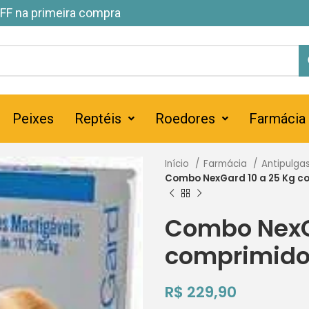
FF na primeira compra
Peixes
Reptéis
Roedores
Farmácia
Início
Farmácia
Antipulga
Combo NexGard 10 a 25 Kg c
Combo NexG
comprimid
R$
229,90