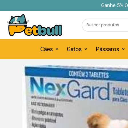
Ganhe 5% O
Cães
Gatos
Pássaros