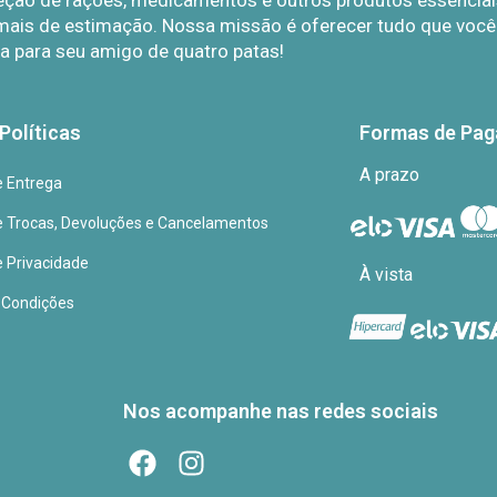
eção de rações, medicamentos e outros produtos essenciais
mais de estimação. Nossa missão é oferecer tudo que você p
a para seu amigo de quatro patas!
Políticas
Formas de Pa
A prazo
de Entrega
de Trocas, Devoluções e Cancelamentos
e Privacidade
À vista
 Condições
Nos acompanhe nas redes sociais