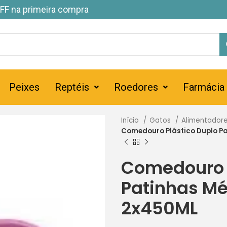
FF na primeira compra
Peixes
Reptéis
Roedores
Farmácia
Início
Gatos
Alimentador
Comedouro Plástico Duplo P
Comedouro P
Patinhas M
2x450ML