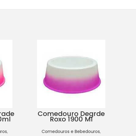
rade
Comedouro Degrde
Co
0ml
Roxo 1900 Ml
ros
,
Comedouros e Bebedouros
,