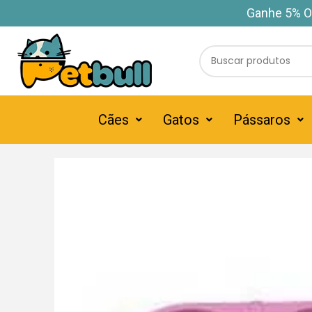
Ganhe 5% O
Cães
Gatos
Pássaros