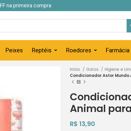
FF na primeira compra
Peixes
Reptéis
Roedores
Farmácia
Início
Gatos
Higiene e Li
Condicionador Astor Mundo 
Condiciona
Animal para
R$
13,90