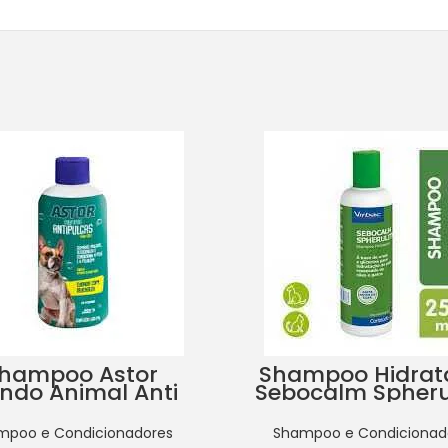
hampoo Astor
Shampoo Hidrat
ndo Animal Anti
Sebocalm Spheru
Pulgas 500Ml
para Cães e Ga
250ml
mpoo e Condicionadores
Shampoo e Condicionad