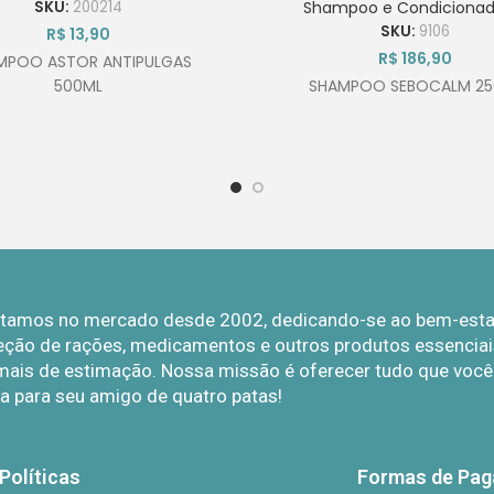
SKU:
200214
Shampoo e Condicionad
SKU:
9106
R$
13,90
R$
186,90
MPOO ASTOR ANTIPULGAS
500ML
SHAMPOO SEBOCALM 25
Estamos no mercado desde 2002, dedicando-se ao bem-estar 
eção de rações, medicamentos e outros produtos essenciais
mais de estimação. Nossa missão é oferecer tudo que você p
a para seu amigo de quatro patas!
Políticas
Formas de Pa