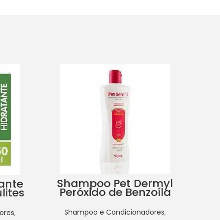
S
V
Shampoo Pet Dermyl
ante
Peróxido de Benzoíla
lites
S
2,5% 300ml
tos
S
Shampoo e Condicionadores
,
ores
,