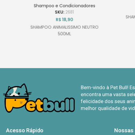
2 em 1 Neutro 500mL
Shampoo e Condicionadores
SKU:
2681
SHA
R$
18,90
SHAMPOO ANIMALISSIMO NEUTRO
500ML
Bem-vindo à Pet Bull! 
encontra uma vasta sel
felicidade dos seus ani
melhor qualidade de vid
Acesso Rápido
Nossas 