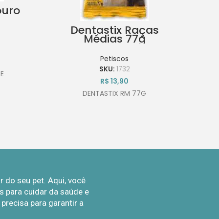
ouro
Dentastix Raças
B
Médias 77g
Petiscos
SKU:
1732
E
R$
13,90
DENTASTIX RM 77G
do seu pet. Aqui, você
 para cuidar da saúde e
recisa para garantir a