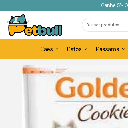
Ganhe 5% O
Cães
Gatos
Pássaros