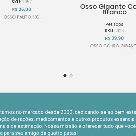
SKU:
2057
Osso Gigante C
R$
25,00
Branco
OSSO PALITO 1KG
Petiscos
SKU:
2126
R$
39,90
OSSO COURO GIGANT
Estamos no mercado desde 2002, dedicando-se ao bem-estar 
eção de rações, medicamentos e outros produtos essenciais
mais de estimação. Nossa missão é oferecer tudo que você p
a para seu amigo de quatro patas!