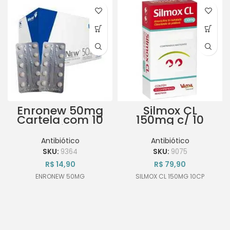
Enronew 50mg
Silmox CL
Cartela com 10
150mg c/ 10
Comprimidos
Comprimidos
Antibiótico
Antibiótico
SKU:
9364
SKU:
9075
R$
14,90
R$
79,90
ENRONEW 50MG
SILMOX CL 150MG 10CP