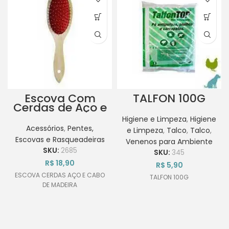
Escova Com
TALFON 100G
Cerdas de Aço e
Cabo de
Higiene e Limpeza
,
Higiene
Madeira
Acessórios
,
Pentes,
e Limpeza
,
Talco
,
Talco
,
Escovas e Rasqueadeiras
Venenos para Ambiente
SKU:
2685
SKU:
345
R$
18,90
R$
5,90
ESCOVA CERDAS AÇO E CABO
TALFON 100G
DE MADEIRA