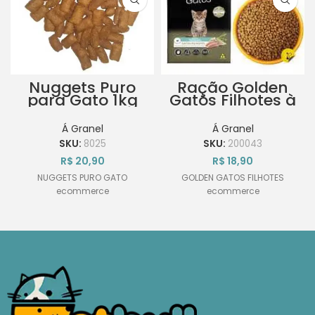
Nuggets Puro
Ração Golden
para Gato 1kg
Gatos Filhotes à
Granel 1kg
Á Granel
Á Granel
SKU:
8025
SKU:
200043
R$
20,90
R$
18,90
NUGGETS PURO GATO
GOLDEN GATOS FILHOTES
ecommerce
ecommerce