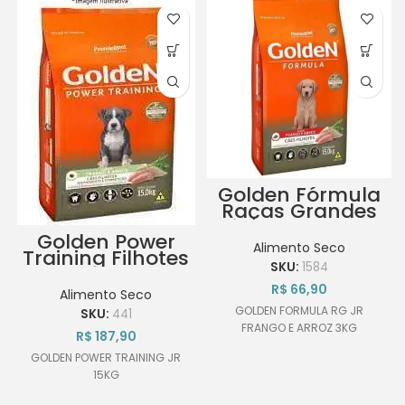
Golden Fórmula
Raças Grandes
Filhotes Frango
Golden Power
e Arroz 3Kg
Alimento Seco
Training Filhotes
SKU:
1584
15Kg
R$
66,90
Alimento Seco
GOLDEN FORMULA RG JR
SKU:
441
FRANGO E ARROZ 3KG
R$
187,90
GOLDEN POWER TRAINING JR
15KG