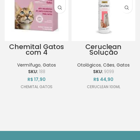
Chemital Gatos
Ceruclean
com 4
Solução
comprimidos
Otológica 100ml
para
Vermífugo
,
Gatos
Otológicos
,
Cães
,
Gatos
Higienização
SKU:
188
SKU:
9099
dos Ouvidos
R$
17,90
R$
44,90
CHEMITAL GATOS
CERUCLEAN 100ML