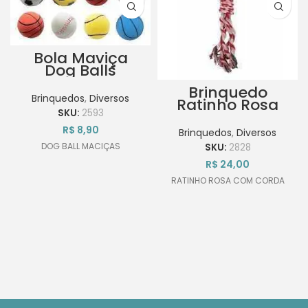
Bola Maviça
Dog Balls
Savana
Brinquedo
Unidade
Brinquedos
,
Diversos
Ratinho Rosa
com Corda de
SKU:
2593
Pelúcia Pet Mart
R$
8,90
Brinquedos
,
Diversos
28cm
DOG BALL MACIÇAS
SKU:
2828
R$
24,00
RATINHO ROSA COM CORDA