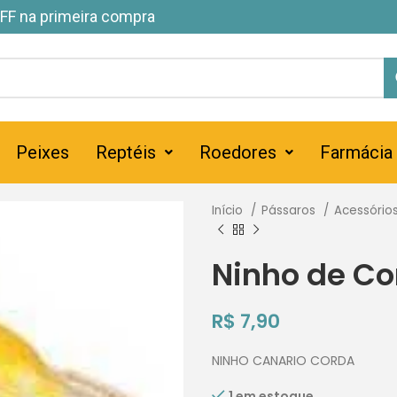
FF na primeira compra
Peixes
Reptéis
Roedores
Farmácia
Início
Pássaros
Acessório
Ninho de Co
R$
7,90
NINHO CANARIO CORDA
1 em estoque