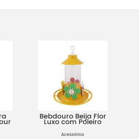
ra
Bebdouro Beija Flor
Four
Luxo com Poleiro
as
Várias Cores
Acessórios