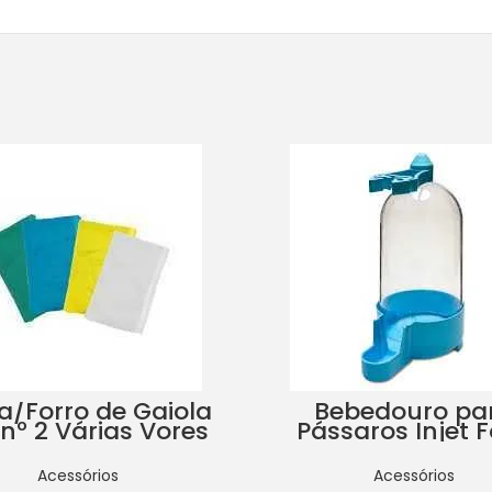
/Forro de Gaiola
Bebedouro pa
nº 2 Várias Vores
Pássaros Injet 
Cores Variad
Acessórios
Acessórios