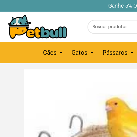
Ganhe 5% O
Cães
Gatos
Pássaros