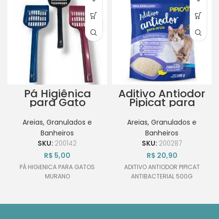
Pá Higiênica
Aditivo Antiodor
para Gato
Pipicat para
Murano Várias
Areia
Cores Unidade
Antibacterial
Areias, Granulados e
Areias, Granulados e
500g
Banheiros
Banheiros
SKU:
200142
SKU:
200287
R$
5,00
R$
20,90
PÁ HIGiENICA PARA GATOS
ADITIVO ANTIODOR PIPICAT
MURANO
ANTIBACTERIAL 500G