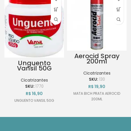
Aerocid Spray
200ml
Unguento
Vansil 50G
Cicatrizantes
SKU:
130
Cicatrizantes
R$
19,90
SKU:
1770
R$
16,90
MATA BICH PRATA AEROCID
200ML
UNGUENTO VANSIL 50G