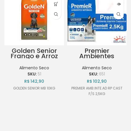
Golden Senior
Premier
Frango e Arroz
Ambientes
10kg
Internos Cães
Castrados
Alimento Seco
Alimento Seco
2,5Kg
SKU:
51
SKU:
651
R$
142,90
R$
102,90
GOLDEN SENIOR MB 10KG
PREMIER AMB.INTE.AD RP CAST
F/S 2,5KG