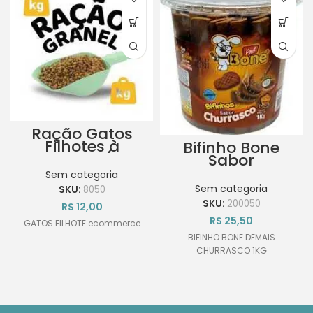
Ração Gatos
Filhotes à
Bifinho Bone
Granel 1kg (Sem
Sabor
Marca
Churrasco 1kg
Sem categoria
Específica)
Sem categoria
SKU:
8050
SKU:
200050
R$
12,00
R$
25,50
GATOS FILHOTE ecommerce
BIFINHO BONE DEMAIS
CHURRASCO 1KG