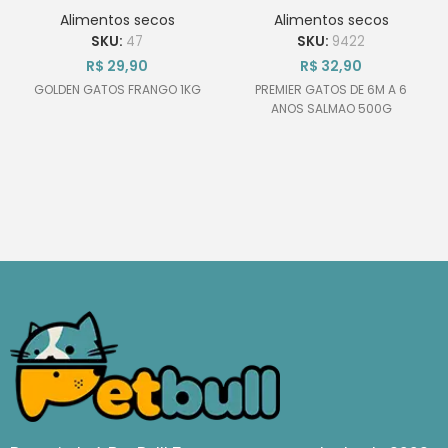
meses a 6 anos
Alimentos secos
Alimentos secos
500g
SKU:
47
SKU:
9422
R$
29,90
R$
32,90
GOLDEN GATOS FRANGO 1KG
PREMIER GATOS DE 6M A 6
ANOS SALMAO 500G