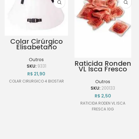
Colar Cirúrgico
Elisabetano
Biostar nº 4
Outros
Raticida Ronden
SKU:
9331
VL Isca Fresco
10g
R$
21,90
COLAR CIRURGICO 4 BIOSTAR
Outros
SKU:
200133
R$
2,50
RATICIDA RODEN VL ISCA
FRESCA 10G