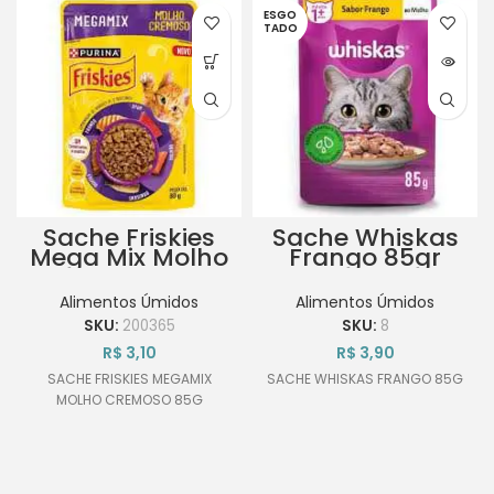
ESGO
TADO
Sache Friskies
Sache Whiskas
Mega Mix Molho
Frango 85gr
Cremoso 85g
Alimentos Úmidos
Alimentos Úmidos
SKU:
200365
SKU:
8
R$
3,10
R$
3,90
SACHE FRISKIES MEGAMIX
SACHE WHISKAS FRANGO 85G
MOLHO CREMOSO 85G