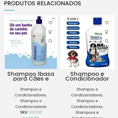
PRODUTOS RELACIONADOS
Shampoo Ibasa
Shampoo e
para Cães e
Condicionador
Gatos 1 Litro
Matt 6 em 1
Pelo Amor
Kelldrín 500ml
Shampoo e
Shampoo e
Condicionadores
,
Condicionadores
,
Shampoo e
Shampoo e
Condicionadores
Condicionadores
,
SKU:
200258
Shampoos e