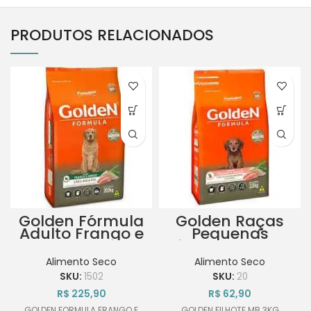
PRODUTOS RELACIONADOS
Golden Fórmula
Golden Raças
Adulto Frango e
Pequenas
Arroz 20Kg
Filhotes Frango
e Arroz 3kg
Alimento Seco
Alimento Seco
SKU:
1502
SKU:
20
R$
225,90
R$
62,90
GOLDEN FORMULA FRANGO E
GOLDEN FILHOTE MB 3KG