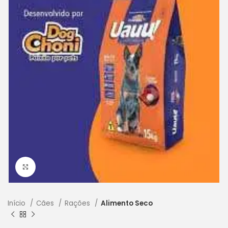
Clique para ampliar
Início
Cães
Rações
Alimento Seco