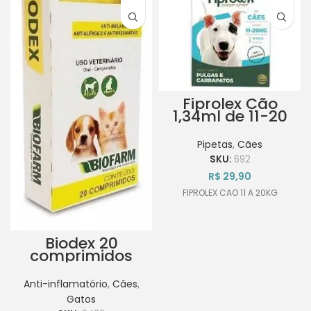
Fiprolex Cão
1,34ml de 11-20
Kg
Pipetas
,
Cães
SKU:
692
R$
29,90
FIPROLEX CAO 11 A 20KG
Biodex 20
comprimidos
para Cães e
Gatos
Anti-inflamatório
,
Cães
,
Gatos