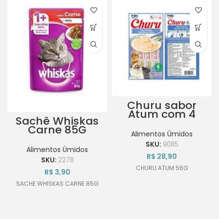
Churu sabor
Atum com 4
Sachê Whiskas
Tubetes de 14 g
Carne 85G
cada – 56g
Alimentos Úmidos
SKU:
9085
Alimentos Úmidos
R$
28,90
SKU:
2278
CHURU ATUM 56G
R$
3,90
SACHE WHISKAS CARNE 85G