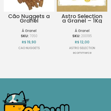
Cão Nuggets a
Astro Selection
Granel
a Granel – 1Kg
Á Granel
Á Granel
SKU:
7050
SKU:
200195
R$
19,90
R$
12,00
CAO NUGGETS
ASTRO SELECTION
ecommerce