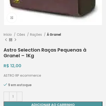
Clique para ampliar
Início
Cães
Rações
Á Granel
Astro Selection Raças Pequenas à
Granel – 1Kg
R$
12,00
ASTRO RP ecommerce
9 em estoque
ADICIONAR AO CARRINHO