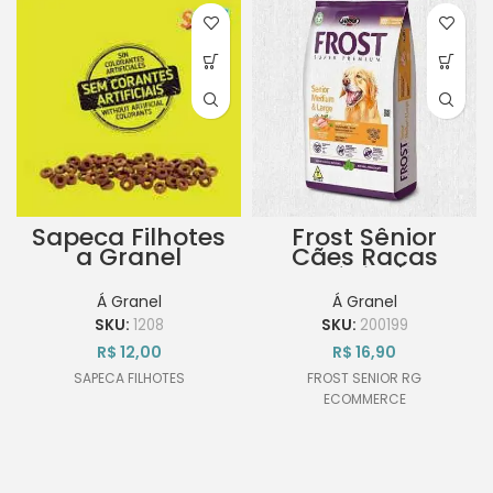
Sapeca Filhotes
Frost Sênior
a Granel
Cães Raças
Médias e
Grandes à
Á Granel
Á Granel
Granel – 1Kg
SKU:
1208
SKU:
200199
R$
12,00
R$
16,90
SAPECA FILHOTES
FROST SENIOR RG
ECOMMERCE