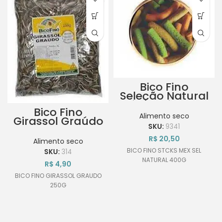
Bico Fino
Seleção Natural
Sticks mix 400g
Bico Fino
Alimento seco
Girassol Graúdo
SKU:
9341
250g
R$
20,50
Alimento seco
BICO FINO STCKS MEX SEL
SKU:
314
NATURAL 400G
R$
4,90
BICO FINO GIRASSOL GRAUDO
250G