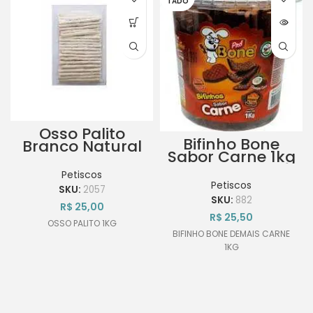
TADO
Osso Palito
Bifinho Bone
Branco Natural
Sabor Carne 1kg
1kg
Petiscos
Petiscos
SKU:
2057
SKU:
882
R$
25,00
R$
25,50
OSSO PALITO 1KG
BIFINHO BONE DEMAIS CARNE
1KG