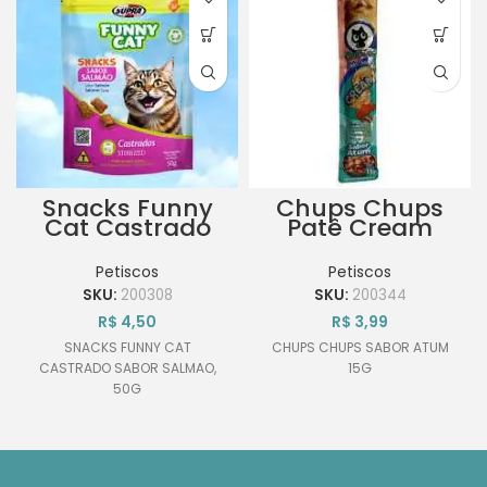
Snacks Funny
Chups Chups
Cat Castrado
Patê Cream
Sabor Salmão
Sabor Atum 15G
50g
Petiscos
Petiscos
SKU:
200308
SKU:
200344
R$
4,50
R$
3,99
SNACKS FUNNY CAT
CHUPS CHUPS SABOR ATUM
CASTRADO SABOR SALMAO,
15G
50G