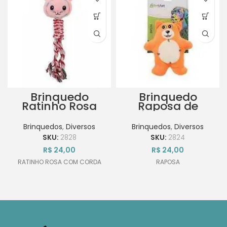
Brinquedo
Brinquedo
Ratinho Rosa
Raposa de
com Corda de
Pelúcia Pet Mart
Pelúcia Pet Mart
17cm
Brinquedos
,
Diversos
Brinquedos
,
Diversos
28cm
SKU:
2828
SKU:
2824
R$
24,00
R$
24,00
RATINHO ROSA COM CORDA
RAPOSA