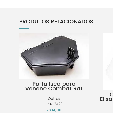
PRODUTOS RELACIONADOS
Porta Isca para
Veneno Combat Rat
com Chave
C
Elis
Outros
SKU:
2470
R$
14,90