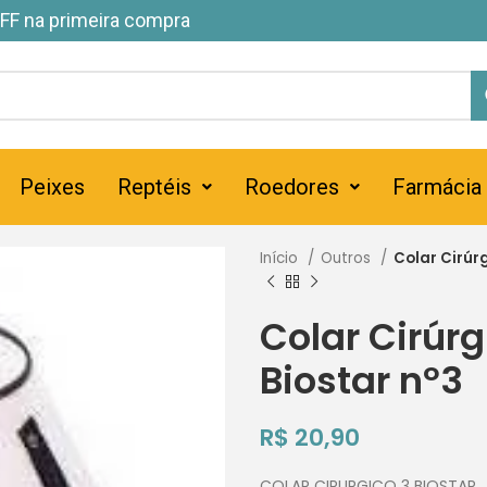
FF na primeira compra
Peixes
Reptéis
Roedores
Farmácia
Início
Outros
Colar Cirúr
Colar Cirúrg
Biostar nº3
R$
20,90
COLAR CIRURGICO 3 BIOSTAR