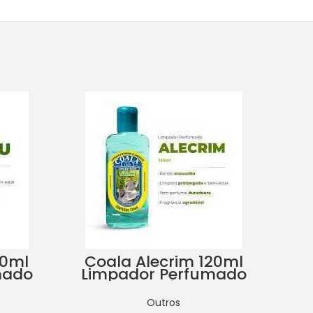
20ml
Coala Alecrim 120ml
mado
Limpador Perfumado
Li
s
de Ambientes
Outros