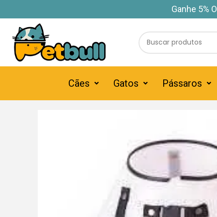
Ganhe 5% O
Cães
Gatos
Pássaros