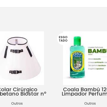
ESGO
TADO
olar Cirúrgico
Coala Bambú 1
abetano Biostar nº
Limpador Perfu
1
de Ambiente
Outros
Outros