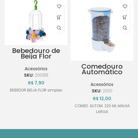
Bebedouro de
Beija Flor
Simples
Comedouro
Acessórios
Automático
SKU:
200188
Malha Larga
220ml
R$
7,90
Acessórios
BEBEDOR BEIJA FLOR simples
SKU:
2060
R$
12,00
COMED. AUTOM. 220 ML MALHA
LARGA