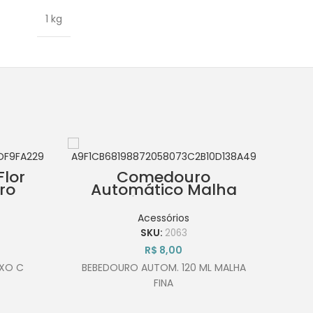
1 kg
Flor
Comedouro
ro
Automático Malha
Fina 120ml
Acessórios
SKU:
2063
R$
8,00
UXO C
BEBEDOURO AUTOM. 120 ML MALHA
C
FINA