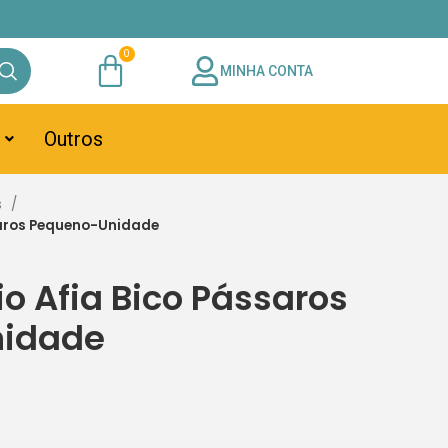
MINHA CONTA
Outros
s
ssaros Pequeno-Unidade
io Afia Bico Pássaros
nidade