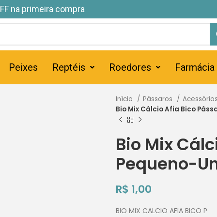
FF na primeira compra
Peixes
Reptéis
Roedores
Farmácia
Início
Pássaros
Acessório
Bio Mix Cálcio Afia Bico Pá
Bio Mix Cálc
Pequeno-U
R$
1,00
BIO MIX CALCIO AFIA BICO P