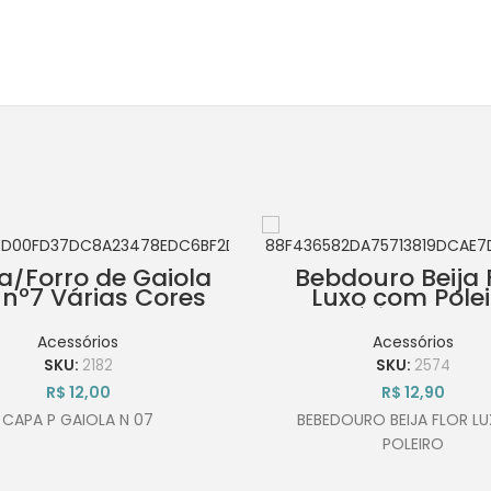
/Forro de Gaiola
Bebdouro Beija 
 nº7 Várias Cores
Luxo com Polei
Várias Cores
Acessórios
Acessórios
SKU:
2182
SKU:
2574
R$
12,00
R$
12,90
CAPA P GAIOLA N 07
BEBEDOURO BEIJA FLOR L
POLEIRO