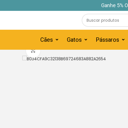
Ganhe 5% O
Cães
Gatos
Pássaros
Clique para ampliar