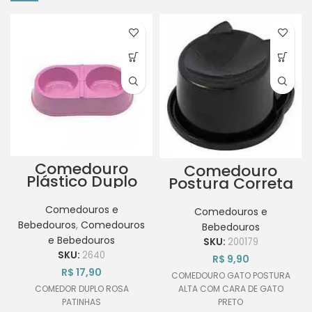
Comedouro
Comedouro
Plástico Duplo
Postura Correta
Patinhas Médio
Anti Formiga
Rosa 900ML-
Gatos Somente
Comedouros e
Comedouros e
2x450ML
na Cor Preta
Bebedouros
,
Comedouros
Bebedouros
e Bebedouros
SKU:
200179
SKU:
2640
R$
9,90
R$
17,90
COMEDOURO GATO POSTURA
ALTA COM CARA DE GATO
COMEDOR DUPLO ROSA
PRETO
PATINHAS