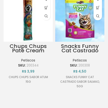
Chups Chups
Snacks Funny
Patê Cream
Cat Castrado
Sabor Atum 15G
Sabor Salmão
50g
Petiscos
Petiscos
SKU:
200344
SKU:
200308
R$
3,99
R$
4,50
CHUPS CHUPS SABOR ATUM
SNACKS FUNNY CAT
15G
CASTRADO SABOR SALMAO,
50G