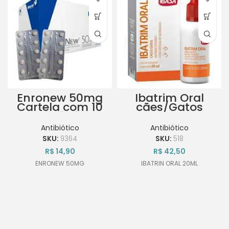
Enronew 50mg
Ibatrim Oral
Cartela com 10
cães/Gatos
Comprimidos
20ml Ibasa
Antibacteriano
Antibiótico
Antibiótico
SKU:
9364
SKU:
518
R$
14,90
R$
42,50
ENRONEW 50MG
IBATRIN ORAL 20ML