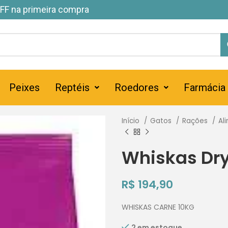
FF na primeira compra
Peixes
Reptéis
Roedores
Farmácia
Início
Gatos
Rações
Al
Whiskas Dry
R$
194,90
WHISKAS CARNE 10KG
2 em estoque