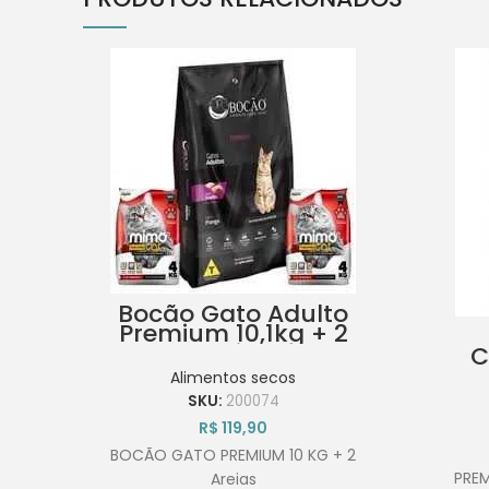
Bocão Gato Adulto
Premium 10,1kg + 2
Areias
C
Fr
Alimentos secos
SKU:
200074
R$
119,90
BOCÃO GATO PREMIUM 10 KG + 2
PREM
Areias