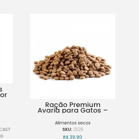
s
or
A
e 12
Fi
Ração Premium
Avaria para Gatos –
5kg
Alimentos secos
 CAST
PREM
SKU:
2528
0G
R$
39,90